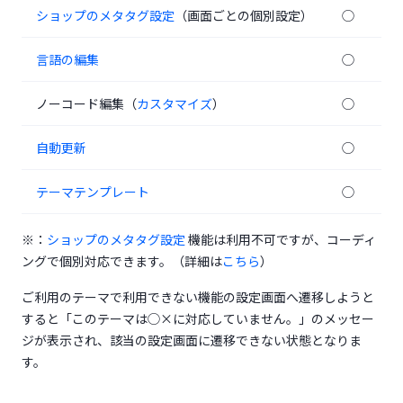
(opens in a new tab)
ショップのメタタグ設定
（画面ごとの個別設定）
◯
(opens in a new tab)
言語の編集
◯
(opens in a new tab)
ノーコード編集（
カスタマイズ
）
◯
(opens in a new tab)
自動更新
◯
(opens in a new tab)
テーマテンプレート
◯
(opens in a new tab)
※：
ショップのメタタグ設定
機能は利用不可ですが、コーディ
ングで個別対応できます。（詳細は
こちら
）
ご利用のテーマで利用できない機能の設定画面へ遷移しようと
すると「このテーマは◯×に対応していません。」のメッセー
ジが表示され、該当の設定画面に遷移できない状態となりま
す。