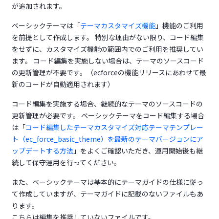
が追加されます。
(opens in a new tab
ベーシックテーマは「
テーマカスタマイズ機能
」機能のご利用
を前提として作成します。 特別な理由がない限り、コード編集
をせずに、カスタマイズ機能の範囲内でのご利用を推奨してい
ます。 コード編集を実施しない場合は、テーマのソースコード
の更新管理が不要です。（ecforceの機能リリースにあわせて最
新のコードが自動適用されます）
コード編集を実施する場合、継続的なテーマのソースコードの
更新管理が必要です。 ベーシックテーマをコード編集する場合
は「
コード編集したテーマカスタマイズ対応テーマテンプレー
ト（ec_force_basic_theme）を最新のテーマバージョンにア
(opens in a new tab)
ップデートする方法
」をよくご確認いただき、運用開始後も継
続して保守運用を行ってください。
また、ベーシックテーマは基本的にテーマガイドの仕様に従っ
て作成していますが、テーマガイドに記載のないファイルもあ
ります。
こちらは編集を推奨していないファイルです。