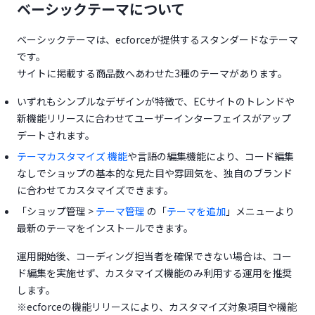
ベーシックテーマについて
ベーシックテーマは、ecforceが提供するスタンダードなテーマ
です。
サイトに掲載する商品数へあわせた3種のテーマがあります。
いずれもシンプルなデザインが特徴で、ECサイトのトレンドや
新機能リリースに合わせてユーザーインターフェイスがアップ
デートされます。
(opens in a new tab)
テーマカスタマイズ 機能
や言語の編集機能により、コード編集
なしでショップの基本的な見た目や雰囲気を、独自のブランド
に合わせてカスタマイズできます。
(opens in a new tab)
(opens in a new ta
「ショップ管理 >
テーマ管理
の「
テーマを追加
」メニューより
最新のテーマをインストールできます。
運用開始後、コーディング担当者を確保できない場合は、コー
ド編集を実施せず、カスタマイズ機能のみ利用する運用を推奨
します。
※ecforceの機能リリースにより、カスタマイズ対象項目や機能