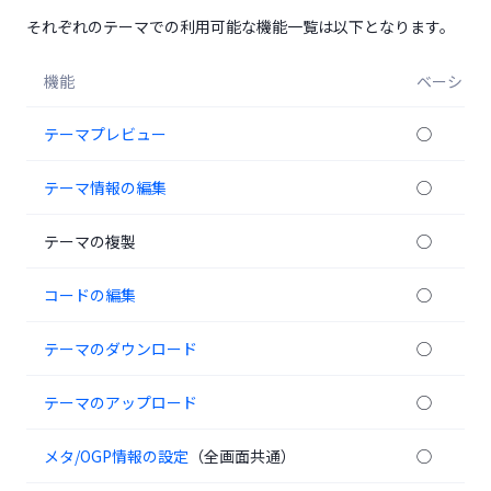
それぞれのテーマでの利用可能な機能一覧は以下となります。
機能
ベーシッ
(opens in a new tab)
テーマプレビュー
◯
(opens in a new tab)
テーマ情報の編集
◯
テーマの複製
◯
(opens in a new tab)
コードの編集
◯
(opens in a new tab)
テーマのダウンロード
◯
(opens in a new tab)
テーマのアップロード
◯
(opens in a new tab)
メタ/OGP情報の設定
（全画面共通）
◯