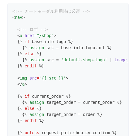
2023/10/17更新
2024/09/26更新
2025/08/19更新
<!-- カートモーダル利用時は必須 -->
2023/11/21更新
<
nav
>
2024/10/24更新
2025/09/17更新
2023/12/19更新
2024/11/19更新
<!-- ロゴ -->
2025/10/23更新
  <
a
href
=
"/shop"
>
2024/12/18更新
2025/11/26更新
  {% 
if
 base_info.logo %}
    {% 
assign
 src = base_info.logo.url %}
  {% 
else
 %}
    {% 
assign
 src = 
'default-shop-logo'
 | 
image_ur
  {% 
endif
 %}
  <
img
src
=
"{{ src }}"
>
  </
a
>
  {% 
if
 current_order %}
    {% 
assign
 target_order = current_order %}
  {% 
else
 %}
    {% 
assign
 target_order = order %}
  {% 
endif
 %}
  {% 
unless
 request_path_shop_cv_confirm %}