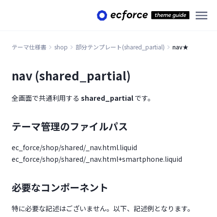
注文完了情報★
部分テンプレート
購入以外
使い方のヒント
2021年
部分テンプレート
サンクスクロスセル★
編集
パスワード保護
Liquidオブジェクト一覧
ヘッダー★
タイトルタグ等 meta tag を設定する方法
2022年
2021/07/06更新
定期注文詳細タブ★
コンテンツ★
商品詳細ページで利用できる変数
ページ内で使用可能なLiquid変数
はじめに
2021/08/04更新
2023年
2022/02/07更新
テーマ仕様書
shop
部分テンプレート(shared_partial)
nav★
LINE ID連携時のデフォルトボタンを表示させる方法
2021/08/31更新
はじめに
2022/04/07更新
2024年
2023/01/18更新
nav (shared_partial)
購入時、会員登録必須（ゲスト購入させず）かつ会員登録画面
2021/09/29更新
TOP
2022/05/20更新
2023/02/15更新
2025年
2024/01/23更新
をはさまずに購入させる方法
全画面で共通利用する
shared_partial
です。
2021/11/11更新
2022/06/14更新
2023/03/14更新
2024/02/20更新
2026年
2025/01/21更新
2021/12/14更新
2022/07/12更新
2023/04/13更新
2024/03/21更新
2025/02/19更新
テーマ管理のファイルパス
2026/01/22更新
2022/08/09更新
2023/05/16更新
2024/04/18更新
2025/03/18更新
2026/02/19更新
ec_force/shop/shared/_nav.html.liquid
2022/09/20更新
2023/06/20更新
2024/05/23更新
2025/04/15更新
ec_force/shop/shared/_nav.html+smartphone.liquid
2026/03/18更新
2022/12/21更新
2023/07/19更新
2024/06/20更新
2025/05/20更新
2026/04/15更新
必要なコンポーネント
2023/08/15更新
2024/07/18更新
2025/06/17更新
2026/06/23更新
特に必要な記述はございません。以下、記述例となります。
2023/09/20更新
2024/08/22更新
2025/07/15更新