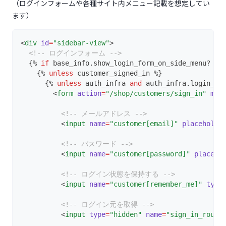
（ログインフォームや各種サイト内メニュー記載を想定してい
ます）
<
div
id
=
"sidebar-view"
>
<!-- ログインフォーム -->
  {% 
if
 base_info.show_login_form_on_side_menu? %}
    {% 
unless
 customer_signed_in %}
      {% 
unless
 auth_infra 
and
 auth_infra.login_on
        <
form
action
=
"/shop/customers/sign_in"
met
<!-- メールアドレス -->
          <
input
name
=
"customer[email]"
placeholde
<!-- パスワード -->
          <
input
name
=
"customer[password]"
placeho
<!-- ログイン状態を保持する -->
          <
input
name
=
"customer[remember_me]"
type
<!-- ログイン元を取得 -->
          <
input
type
=
"hidden"
name
=
"sign_in_route