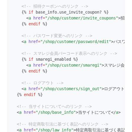
<!-- 招待クーポンへのリンク -->
    {% 
if
 base_info.use_invite_coupon? %}
      <
a
href
=
"/shop/customer/invite_coupons"
>招待
    {% 
endif
 %}
<!-- パスワード変更へのリンク -->
    <
a
href
=
"/shop/customer/password/edit"
>パスワード
<!-- スマレジ会員バーコード表示へのリンク -->
    {% 
if
 smaregi_enabled %}
      <
a
href
=
"/shop/customer/smaregi"
>スマレジ会員バ
    {% 
endif
 %}
<!-- ログアウト -->
    <
a
href
=
"/shop/customers/sign_out"
>ログアウト</
a
  {% 
endif
 %}
<!-- 当サイトについてへのリンク -->
  <
a
href
=
"/shop/base_info"
>当サイトについて</
a
>
<!-- 特定商取引法に基づく表記へのリンク -->
  <
a
href
=
"/shop/law_info"
>特定商取引法に基づく表記</