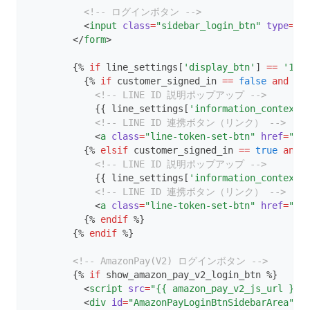
<!-- ログインボタン -->
          <
input
class
=
"sidebar_login_btn"
type
=
"s
        </
form
>
        {% 
if
 line_settings[
'display_btn'
] 
==
'1'
 
          {% 
if
 customer_signed_in 
==
false
and
 en
<!-- LINE ID 説明ポップアップ -->
            {{ line_settings[
'information_context'
<!-- LINE ID 連携ボタン（リンク） -->
            <
a
class
=
"line-token-set-btn"
href
=
"#"
          {% 
elsif
 customer_signed_in 
==
true
and
 
<!-- LINE ID 説明ポップアップ -->
            {{ line_settings[
'information_context'
<!-- LINE ID 連携ボタン（リンク） -->
            <
a
class
=
"line-token-set-btn"
href
=
"#"
          {% 
endif
 %}
        {% 
endif
 %}
<!-- AmazonPay(V2) ログインボタン -->
        {% 
if
 show_amazon_pay_v2_login_btn %}
          <
script
src
=
"{{ amazon_pay_v2_js_url }}"
          <
div
id
=
"AmazonPayLoginBtnSidebarArea"
s