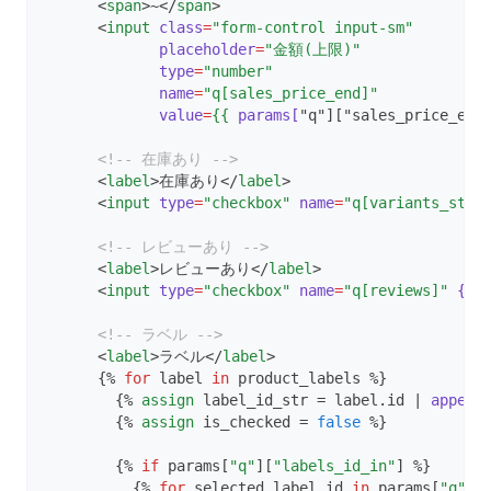
      <
span
>~</
span
>
      <
input
class
=
"form-control input-sm"
placeholder
=
"金額(上限)"
type
=
"number"
name
=
"q[sales_price_end]"
value
=
{{
params[
"q"]["sales_price_end
<!-- 在庫あり -->
      <
label
>在庫あり</
label
>
      <
input
type
=
"checkbox"
name
=
"q[variants_stoc
<!-- レビューあり -->
      <
label
>レビューあり</
label
>
      <
input
type
=
"checkbox"
name
=
"q[reviews]"
{%
<!-- ラベル -->
      <
label
>ラベル</
label
>
      {% 
for
 label 
in
 product_labels %}
        {% 
assign
 label_id_str = label.id | 
append
        {% 
assign
 is_checked = 
false
 %}
        {% 
if
 params[
"q"
][
"labels_id_in"
] %}
          {% 
for
 selected_label_id 
in
 params[
"q"
][