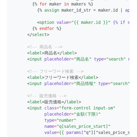
        {% 
for
 maker 
in
 makers %}
          {% 
assign
 maker_id_str = maker.id | 
appe
          <
option
value
=
"{{ maker.id }}"
{%
if
sel
        {% 
endfor
 %}
      </
select
>
<!-- 商品名 -->
      <
label
>商品名</
label
>
      <
input
placeholder
=
"商品名"
type
=
"search"
nam
<!-- フリーワード検索 -->
      <
label
>フリーワード検索</
label
>
      <
input
placeholder
=
"商品情報"
type
=
"search"
n
<!-- 販売価格 -->
      <
label
>販売価格</
label
>
      <
input
class
=
"form-control input-sm"
placeholder
=
"金額(下限)"
type
=
"number"
name
=
"q[sales_price_start]"
value
=
{{
params[
"q"]["sales_price_sta