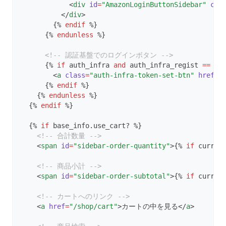
            <
div
id
=
"AmazonLoginButtonSidebar"
cla
          </
div
>
        {% 
endif
 %}
      {% 
endunless
 %}
<!-- 認証基盤でのログインボタン -->
      {% 
if
 auth_infra 
and
 auth_infra_regist 
==
ni
        <
a
class
=
"auth-infra-token-set-btn"
href
=
"
      {% 
endif
 %}
    {% 
endunless
 %}
  {% 
endif
 %}
  {% 
if
 base_info.use_cart? %}
<!-- 合計数量 -->
    <
span
id
=
"sidebar-order-quantity"
>{% 
if
 curren
<!-- 商品小計 -->
    <
span
id
=
"sidebar-order-subtotal"
>{% 
if
 curren
<!-- カートへのリンク -->
    <
a
href
=
"/shop/cart"
>カートの中を見る</
a
>