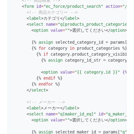
<!-- 商品検索 -->
    <
form
id
=
"ec_force/product_search"
action
=
"/sh
<!-- 商品カテゴリー -->
      <
label
>カテゴリ</
label
>
      <
select
name
=
"q[products_product_categories_
        <
option
value
=
""
>選択してください</
option
>
        {% 
assign
 selected_category_id = params[
"q
        {% 
for
 category 
in
 product_categories %}
          {% 
if
 category.product_category_visibili
            {% 
assign
 category_id_str = category.i
            <
option
value
=
"{{ category.id }}"
{%
i
          {% 
endif
 %}
        {% 
endfor
 %}
      </
select
>
<!-- メーカー -->
      <
label
>メーカー</
label
>
      <
select
name
=
"q[maker_id_eq]"
id
=
"q_maker_id
        <
option
value
=
""
>選択してください</
option
>
        {% 
assign
 selected_maker_id = params[
"q"
][