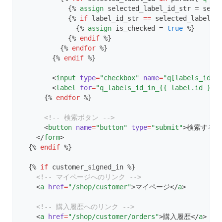
            {% 
assign
 selected_label_id_str = sele
            {% 
if
 label_id_str 
==
 selected_label_i
              {% 
assign
 is_checked = 
true
 %}
            {% 
endif
 %}
          {% 
endfor
 %}
        {% 
endif
 %}
        <
input
type
=
"checkbox"
name
=
"q[labels_id_i
        <
label
for
=
"q_labels_id_in_{{ label.id }}"
      {% 
endfor
 %}
<!-- 検索ボタン -->
      <
button
name
=
"button"
type
=
"submit"
>検索する<
    </
form
>
  {% 
endif
 %}
  {% 
if
 customer_signed_in %}
<!-- マイページへのリンク -->
    <
a
href
=
"/shop/customer"
>マイページ</
a
>
<!-- 購入履歴へのリンク -->
    <
a
href
=
"/shop/customer/orders"
>購入履歴</
a
>