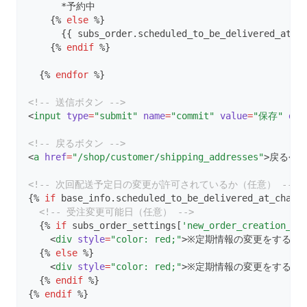
      *予約中
    {% 
else
 %}
      {{ subs_order.scheduled_to_be_delivered_at |
    {% 
endif
 %}
  {% 
endfor
 %}
<!-- 送信ボタン -->
<
input
type
=
"submit"
name
=
"commit"
value
=
"保存"
dat
<!-- 戻るボタン -->
<
a
href
=
"/shop/customer/shipping_addresses"
>戻る</
a
<!-- 次回配送予定日の変更が許可されているか（任意） -->
{% 
if
 base_info.scheduled_to_be_delivered_at_chang
<!-- 受注変更可能日（任意） -->
  {% 
if
 subs_order_settings[
'new_order_creation_or
    <
div
style
=
"color: red;"
>※定期情報の変更をする場合は、
  {% 
else
 %}
    <
div
style
=
"color: red;"
>※定期情報の変更をする場合は、
  {% 
endif
 %}
{% 
endif
 %}