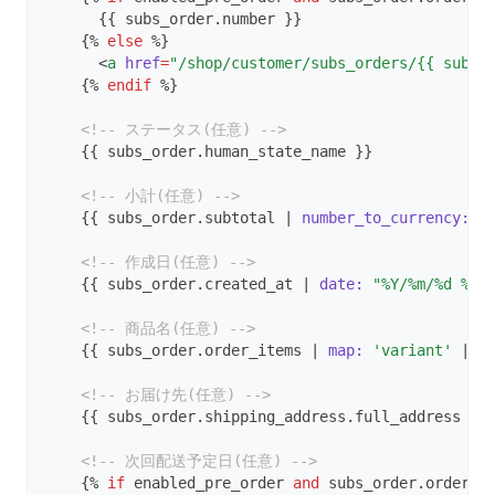
      {{ subs_order.number }}
    {% 
else
 %}
      <
a
href
=
"/shop/customer/subs_orders/{{ subs_
    {% 
endif
 %}
<!-- ステータス(任意) -->
    {{ subs_order.human_state_name }}
<!-- 小計(任意) -->
    {{ subs_order.subtotal | 
number_to_currency:
f
<!-- 作成日(任意) -->
    {{ subs_order.created_at | 
date:
"%Y/%m/%d %H:
<!-- 商品名(任意) -->
    {{ subs_order.order_items | 
map:
'variant'
 | 
m
<!-- お届け先(任意) -->
    {{ subs_order.shipping_address.full_address }}
<!-- 次回配送予定日(任意) -->
    {% 
if
 enabled_pre_order 
and
 subs_order.orders.