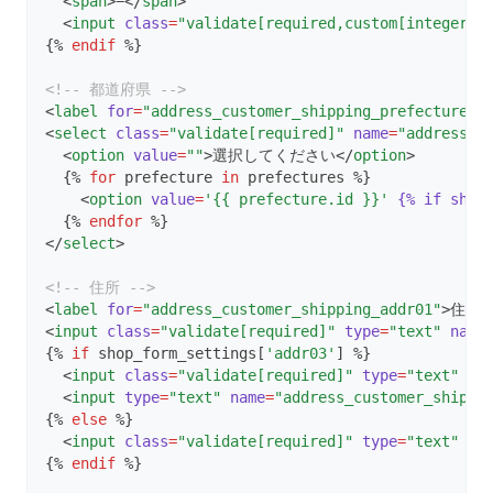
  <
span
>−</
span
>
  <
input
class
=
"validate[required,custom[integer],
{% 
endif
 %}
<!-- 都道府県 -->
<
label
for
=
"address_customer_shipping_prefecture_i
<
select
class
=
"validate[required]"
name
=
"address_c
  <
option
value
=
""
>選択してください</
option
>
  {% 
for
 prefecture 
in
 prefectures %}
    <
option
value
=
'{{ prefecture.id }}'
{%
if
ship
  {% 
endfor
 %}
</
select
>
<!-- 住所 -->
<
label
for
=
"address_customer_shipping_addr01"
>住所<
<
input
class
=
"validate[required]"
type
=
"text"
name
{% 
if
 shop_form_settings[
'addr03'
] %}
  <
input
class
=
"validate[required]"
type
=
"text"
va
  <
input
type
=
"text"
name
=
"address_customer_shippi
{% 
else
 %}
  <
input
class
=
"validate[required]"
type
=
"text"
va
{% 
endif
 %}