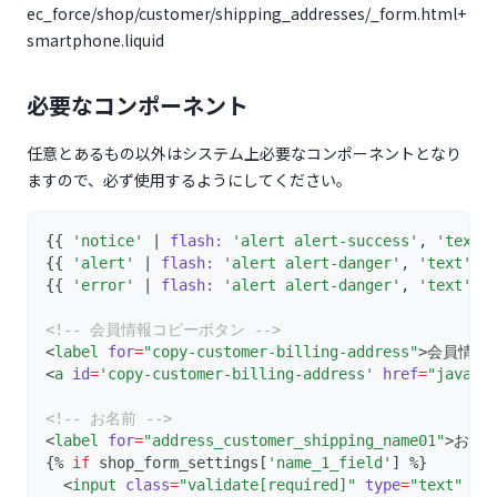
ec_force/shop/customer/shipping_addresses/_form.html+
smartphone.liquid
必要なコンポーネント
任意とあるもの以外はシステム上必要なコンポーネントとなり
ますので、必ず使用するようにしてください。
{{ 
'notice'
 | 
flash:
'alert alert-success'
, 
'text'
{{ 
'alert'
 | 
flash:
'alert alert-danger'
, 
'text'
 }
{{ 
'error'
 | 
flash:
'alert alert-danger'
, 
'text'
 }
<!-- 会員情報コピーボタン -->
<
label
for
=
"copy-customer-billing-address"
>会員情報
<
a
id
=
'copy-customer-billing-address'
href
=
"javasc
<!-- お名前 -->
<
label
for
=
"address_customer_shipping_name01"
>お名前
{% 
if
 shop_form_settings[
'name_1_field'
] %}
  <
input
class
=
"validate[required]"
type
=
"text"
va