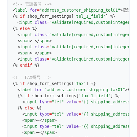
<!-- 電話番号 -->
<
label
for
=
"address_customer_shipping_tel01"
>電話番
{% 
if
 shop_form_settings[
'tel_1_field'
] %}
  <
input
class
=
"validate[required,custom[integer]]
{% 
else
 %}
  <
input
class
=
"validate[required,custom[integer]]
  <
span
>−</
span
>
  <
input
class
=
"validate[required,custom[integer]]
  <
span
>−</
span
>
  <
input
class
=
"validate[required,custom[integer]]
{% 
endif
 %}
<!-- FAX番号 -->
{% 
if
 shop_form_settings[
'fax'
] %}
  <
label
for
=
"address_customer_shipping_fax01"
>FAX
  {% 
if
 shop_form_settings[
'fax_1_field'
] %}
    <
input
type
=
"tel"
value
=
"{{ shipping_address.f
  {% 
else
 %}
    <
input
type
=
"tel"
value
=
"{{ shipping_address.f
    <
span
>−</
span
>
    <
input
type
=
"tel"
value
=
"{{ shipping_address.f
    <
span
>−</
span
>