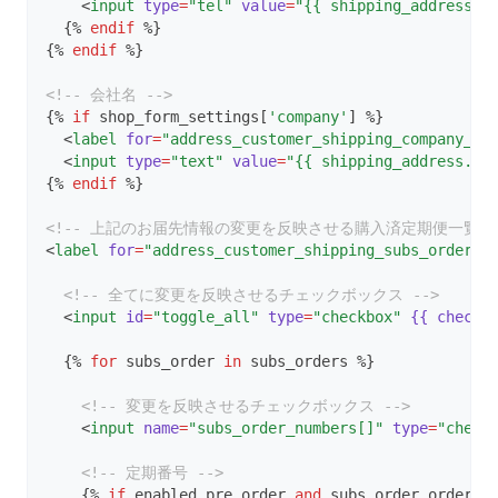
    <
input
type
=
"tel"
value
=
"{{ shipping_address.f
  {% 
endif
 %}
{% 
endif
 %}
<!-- 会社名 -->
{% 
if
 shop_form_settings[
'company'
] %}
  <
label
for
=
"address_customer_shipping_company_na
  <
input
type
=
"text"
value
=
"{{ shipping_address.co
{% 
endif
 %}
<!-- 上記のお届先情報の変更を反映させる購入済定期便一覧 -
<
label
for
=
"address_customer_shipping_subs_orders"
<!-- 全てに変更を反映させるチェックボックス -->
  <
input
id
=
"toggle_all"
type
=
"checkbox"
{{
checke
  {% 
for
 subs_order 
in
 subs_orders %}
<!-- 変更を反映させるチェックボックス -->
    <
input
name
=
"subs_order_numbers[]"
type
=
"check
<!-- 定期番号 -->
    {% 
if
 enabled_pre_order 
and
 subs_order.orders.