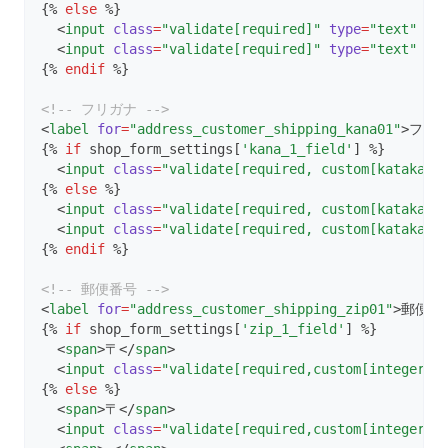
{% 
else
 %}
  <
input
class
=
"validate[required]"
type
=
"text"
va
  <
input
class
=
"validate[required]"
type
=
"text"
va
{% 
endif
 %}
<!-- フリガナ -->
<
label
for
=
"address_customer_shipping_kana01"
>フリガ
{% 
if
 shop_form_settings[
'kana_1_field'
] %}
  <
input
class
=
"validate[required, custom[katakana
{% 
else
 %}
  <
input
class
=
"validate[required, custom[katakana
  <
input
class
=
"validate[required, custom[katakana
{% 
endif
 %}
<!-- 郵便番号 -->
<
label
for
=
"address_customer_shipping_zip01"
>郵便番
{% 
if
 shop_form_settings[
'zip_1_field'
] %}
  <
span
>〒</
span
>
  <
input
class
=
"validate[required,custom[integer],
{% 
else
 %}
  <
span
>〒</
span
>
  <
input
class
=
"validate[required,custom[integer],