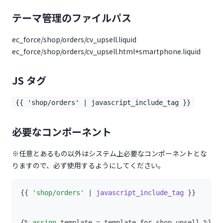
セレクション画面
一覧
テーマ管理のファイルパス
詳細
ランキング画面
一覧
ec_force/shop/orders/cv_upsell.liquid
ec_force/shop/orders/cv_upsell.html+smartphone.liquid
詳細
会員登録・ログイン
ランキング画面
マイページ
会員ログイン/会員登録
JS タグ
お知らせページ
会員登録
基本情報
会員ログイン/会員登録画面
{{ 'shop/orders' | javascript_include_tag }}
お知らせカテゴリー
一覧
パスワードリセット
パスワード
会員登録画面
トップ
必要なコンポーネント
詳細
お問い合わせ
詳細
基本情報変更
お届け先住所
パスワードリセット案内画面
変更
セット商品
本会員登録
※任意とあるもの以外はシステム上必要なコンポーネントとな
入力画面
パスワードリセット画面
クレカ
一覧
りますので、必ず使用するようにしてください。
アンケート回答結果★
確認画面
部分テンプレート(shared_partial)
一覧
編集
購入履歴
一覧・登録
完了画面
詳細
パスワード保護画面
新規登録
header★
{{ 
'shop/orders'
 | 
javascript_include_tag
 }}
編集
定期受注
一覧
入力フォーム★
nav★
レイアウト
パスワード保護画面
基本情報
ポイント
一覧
{% 
assign
 template = template_for_shop_upsell %}