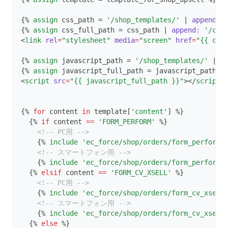
footer★
パスワード入力画面
テーマ仕様書 更新履歴
お届け先住所
購入
詳細
お気に入り
履歴一覧
{% 
assign
 css_path = 
'/shop_templates/'
 | 
append:
 
preview_footer★
部分テンプレート
購入以外
使い方のヒント
編集
受取店舗
{% 
assign
 css_full_path = css_path | 
append:
'/css
招待クーポン
2021年
詳細
一覧
<
link
rel
=
"stylesheet"
media
=
"screen"
href
=
"{{ css
sidebar★
パスワード保護
解約理由
Liquidオブジェクト一覧
ヘッダー★
編集
部分テンプレート
タイトルタグ等 meta tag を設定する方法
スマレジ
2022年
詳細
一覧
2021/07/06更新
{% 
assign
 javascript_path = 
'/shop_templates/'
 | 
a
body_google_tag_manager★
お届け先
コンテンツ★
商品詳細ページで利用できる変数
ページ内で使用可能なLiquid変数
はじめに
{% 
assign
 javascript_full_path = javascript_path |
2021/08/04更新
2023年
購入履歴詳細タブ★
バーコード画面
2022/02/07更新
<
script
src
=
"{{ javascript_full_path }}"
></
script
>
head_google_tag_manager★
商品
LINE ID連携時のデフォルトボタンを表示させる方法
詳細
2021/08/31更新
はじめに
2022/04/07更新
2024年
2023/01/18更新
cart_modal★
購入時、会員登録必須（ゲスト購入させず）かつ会員登録画面
編集
商品追加
2021/09/29更新
商品情報
TOP
2022/05/20更新
{% 
for
 content 
in
 template[
'content'
] %}
2023/02/15更新
2025年
2024/01/23更新
をはさまずに購入させる方法
available_coupon_list★
  {% 
if
 content 
==
'FORM_PERFORM'
 %}
2021/11/11更新
編集
商品一括変更
2022/06/14更新
商品の追加
2023/03/14更新
<!-- PC用 -->
2024/02/20更新
2026年
2025/01/21更新
    {% 
include
'ec_force/shop/orders/form_perform.
2021/12/14更新
2022/07/12更新
購入履歴
2023/04/13更新
一括編集
2024/03/21更新
<!-- スマートフォン用 -->
2025/02/19更新
2026/01/22更新
    {% 
include
'ec_force/shop/orders/form_perform.
2022/08/09更新
2023/05/16更新
セット
2024/04/18更新
一覧
2025/03/18更新
  {% 
elsif
 content 
==
'FORM_CV_XSELL'
 %}
2026/02/19更新
<!-- PC用 -->
2022/09/20更新
2023/06/20更新
2024/05/23更新
頒布会
2025/04/15更新
編集
2026/03/18更新
    {% 
include
'ec_force/shop/orders/form_cv_xsell
<!-- スマートフォン用 -->
2022/12/21更新
2023/07/19更新
2024/06/20更新
2025/05/20更新
お届け予定日カレンダー
2026/04/15更新
編集
    {% 
include
'ec_force/shop/orders/form_cv_xsell
  {% 
else
 %}
2023/08/15更新
2024/07/18更新