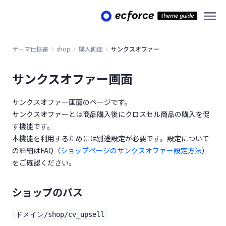
複数のお届け先情報★
複数のお届け先入力★
注文情報確認プレビュー★
テーマ仕様書
shop
購入画面
サンクスオファー
お客様番号★
サンクスオファー画面
オプトイン★
サンクスオファー画面のページです。
チェックリスト★
サンクスオファーとは商品購入後にクロスセル商品の購入を促
利用規約★
す機能です。
本機能を利用するためには別途設定が必要です。設定について
注文完了情報★
(opens 
の詳細はFAQ（
ショップページのサンクスオファー設定方法
）
サンクスクロスセル★
をご確認ください。
商品ページ
ショップのパス
キーワード検索結果画面
一覧
ドメイン/shop/cv_upsell
詳細
商品カテゴリー画面
商品一覧