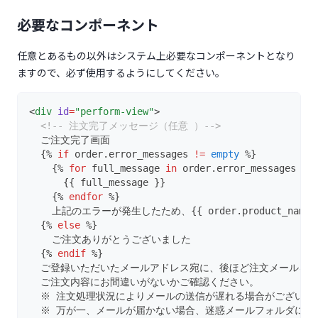
詳細
ランキング画面
一覧
必要なコンポーネント
詳細
会員登録・ログイン
ランキング画面
任意とあるもの以外はシステム上必要なコンポーネントとなり
ますので、必ず使用するようにしてください。
マイページ
会員ログイン/会員登録
お知らせページ
会員登録
基本情報
会員ログイン/会員登録画面
<
div
id
=
"perform-view"
>
<!-- 注文完了メッセージ（任意 ）-->
お知らせカテゴリー
一覧
パスワードリセット
パスワード
会員登録画面
トップ
  ご注文完了画面
  {% 
if
 order.error_messages 
!=
empty
 %}
詳細
お問い合わせ
詳細
基本情報変更
お届け先住所
パスワードリセット案内画面
変更
    {% 
for
 full_message 
in
 order.error_messages %}
      {{ full_message }}
セット商品
本会員登録
入力画面
パスワードリセット画面
クレカ
一覧
    {% 
endfor
 %}
    上記のエラーが発生したため、{{ order.product_names
アンケート回答結果★
確認画面
部分テンプレート(shared_partial)
一覧
編集
購入履歴
一覧・登録
  {% 
else
 %}
完了画面
    ご注文ありがとうございました
詳細
パスワード保護画面
新規登録
header★
編集
定期受注
一覧
  {% 
endif
 %}
  ご登録いただいたメールアドレス宛に、後ほど注文メールを
入力フォーム★
nav★
レイアウト
パスワード保護画面
基本情報
ポイント
一覧
  ご注文内容にお間違いがないかご確認ください。
footer★
  ※ 注文処理状況によりメールの送信が遅れる場合がございま
パスワード入力画面
テーマ仕様書 更新履歴
お届け先住所
購入
詳細
お気に入り
履歴一覧
  ※ 万が一、メールが届かない場合、迷惑メールフォルダに