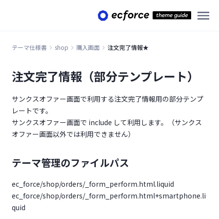
お客様番号★
オプトイン★
チェックリスト★
テーマ仕様書
shop
購入画面
注文完了情報★
利用規約★
注文完了情報（部分テンプレート）
注文完了情報★
テーマ管理のファイルパス
サンクスオファー画面で利用する注文完了情報用の部分テンプ
レートです。
必要なコンポーネント
サンクスオファー画面で include して利用します。（サンクス
サンクスクロスセル★
オファー画面以外では利用できません）
商品ページ
テーマ管理のファイルパス
キーワード検索結果画面
一覧
ec_force/shop/orders/_form_perform.html.liquid
詳細
商品カテゴリー画面
商品一覧
ec_force/shop/orders/_form_perform.html+smartphone.li
quid
セレクション画面
一覧