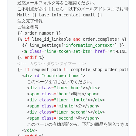
preview_footer★
  迷惑メールフォルダ等をご確認ください。
部分テンプレート
購入以外
使い方のヒント
編集
受取店舗
招待クーポン
2021年
詳細
一覧
  ご不明点がありましたら、以下のメールアドレスまでお問い
sidebar★
パスワード保護
  Mail: {{ base_info.contact_email }}
解約理由
Liquidオブジェクト一覧
ヘッダー★
編集
部分テンプレート
タイトルタグ等 meta tag を設定する方法
スマレジ
2022年
詳細
一覧
2021/07/06更新
  注文完了情報
body_google_tag_manager★
お届け先
  ご注文番号
コンテンツ★
商品詳細ページで利用できる変数
ページ内で使用可能なLiquid変数
はじめに
2021/08/04更新
2023年
購入履歴詳細タブ★
バーコード画面
2022/02/07更新
  {{ order.number }}
head_google_tag_manager★
商品
LINE ID連携時のデフォルトボタンを表示させる方法
  {% 
if
 line_id_linkable 
and
 order.complete? %}
詳細
2021/08/31更新
はじめに
2022/04/07更新
2024年
2023/01/18更新
    {{ line_settings[
'information_context'
] }}
cart_modal★
購入時、会員登録必須（ゲスト購入させず）かつ会員登録画面
編集
商品追加
    <
a
class
=
"line-token-set-btn"
href
=
"#"
>LINE I
2021/09/29更新
商品情報
TOP
2022/05/20更新
2023/02/15更新
2025年
2024/01/23更新
をはさまずに購入させる方法
  {% 
endif
 %}
available_coupon_list★
2021/11/11更新
編集
商品一括変更
<!-- カウントダウンタイマー -->
2022/06/14更新
商品の追加
2023/03/14更新
2024/02/20更新
2026年
2025/01/21更新
  {% 
if
 request_path 
!=
 complete_shop_order_path &
2021/12/14更新
2022/07/12更新
購入履歴
    <
div
id
=
"countdown-timer"
>
2023/04/13更新
一括編集
2024/03/21更新
2025/02/19更新
2026/01/22更新
      このページを閉じないでください。
2022/08/09更新
2023/05/16更新
セット
      <
div
class
=
"timer hour"
></
div
>
2024/04/18更新
一覧
2025/03/18更新
2026/02/19更新
      <
span
class
=
"hour"
>時間</
span
>
2022/09/20更新
2023/06/20更新
2024/05/23更新
頒布会
      <
div
class
=
"timer minute"
></
div
>
2025/04/15更新
編集
2026/03/18更新
      <
span
class
=
"minute"
>分</
span
>
2022/12/21更新
2023/07/19更新
2024/06/20更新
2025/05/20更新
お届け予定日カレンダー
      <
div
class
=
"timer second"
></
div
>
2026/04/15更新
編集
      <
span
class
=
"second"
>秒</
span
>
2023/08/15更新
2024/07/18更新
2025/06/17更新
2026/06/23更新
一部商品の配送サイクル変更
      このページの有効期間のみ、下記の商品を購入できます
カレンダー
    </
div
>
2023/09/20更新
2024/08/22更新
2025/07/15更新