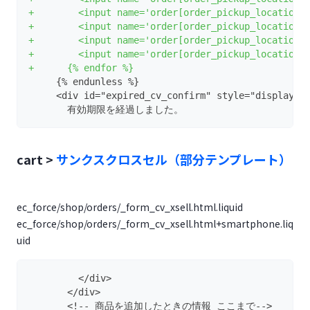
+        <input name='order[order_pickup_locations
+        <input name='order[order_pickup_locations
+        <input name='order[order_pickup_locations
+        <input name='order[order_pickup_locations
+      {% endfor %}
     {% endunless %}
     <div id="expired_cv_confirm" style="display: 
       有効期限を経過しました。
cart >
サンクスクロスセル（部分テンプレート）
ec_force/shop/orders/_form_cv_xsell.html.liquid
ec_force/shop/orders/_form_cv_xsell.html+smartphone.liq
uid
         </div>
       </div>
       <!-- 商品を追加したときの情報 ここまで-->