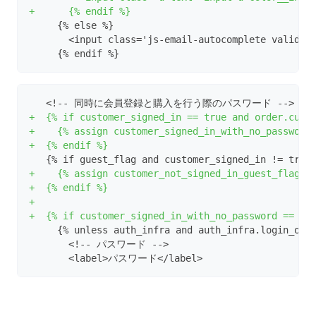
+      {% endif %}
     {% else %}
       <input class='js-email-autocomplete validat
     {% endif %}
   <!-- 同時に会員登録と購入を行う際のパスワード -->
+  {% if customer_signed_in == true and order.cust
+    {% assign customer_signed_in_with_no_password
+  {% endif %}
   {% if guest_flag and customer_signed_in != true
+    {% assign customer_not_signed_in_guest_flag =
+  {% endif %}
+
+  {% if customer_signed_in_with_no_password == tr
     {% unless auth_infra and auth_infra.login_onl
       <!-- パスワード -->
       <label>パスワード</label>