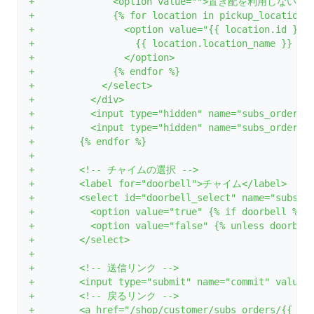
+              <option value="">置き配を利用しない</o
+              {% for location in pickup_locations
+                <option value="{{ location.id }}"
+                  {{ location.location_name }}
+                </option>
+              {% endfor %}
+            </select>
+          </div>
+          <input type="hidden" name="subs_order[s
+          <input type="hidden" name="subs_order[s
+        {% endfor %}
+
+        <!-- チャイムの選択 -->
+        <label for="doorbell">チャイム</label>
+        <select id="doorbell_select" name="subs_o
+          <option value="true" {% if doorbell %}
+          <option value="false" {% unless doorbel
+        </select>
+
+        <!-- 送信リンク -->
+        <input type="submit" name="commit" value
+        <!-- 戻るリンク -->
+        <a href="/shop/customer/subs_orders/{{ s