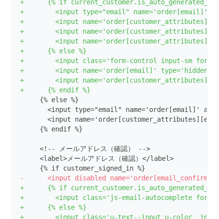
+      {% if current_customer.is_auto_generated_em
+        <input type="email" name='order[email]' a
+        <input name='order[customer_attributes][e
+        <input name='order[customer_attributes][i
+        <input name='order[customer_attributes][m
+      {% else %}
+        <input class='form-control input-sm for_p
+        <input name='order[email]' type='hidden' 
+        <input name='order[customer_attributes][e
+      {% endif %}
     {% else %}
       <input type="email" name='order[email]' aut
       <input name='order[customer_attributes][ema
     {% endif %}
     <!-- メールアドレス（確認） -->
     <label>メールアドレス（確認）</label>
     {% if customer_signed_in %}
-      <input disabled name='order[email_confirmat
+      {% if current_customer.is_auto_generated_em
+        <input class='js-email-autocomplete form-
+      {% else %}
+        <input class='u-text--input u-color__inpu