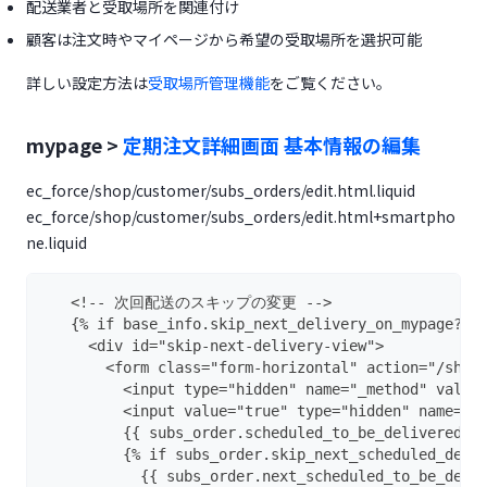
配送業者と受取場所を関連付け
顧客は注文時やマイページから希望の受取場所を選択可能
(opens in a new tab)
詳しい設定方法は
受取場所管理機能
をご覧ください。
mypage >
定期注文詳細画面 基本情報の編集
ec_force/shop/customer/subs_orders/edit.html.liquid
ec_force/shop/customer/subs_orders/edit.html+smartpho
ne.liquid
   <!-- 次回配送のスキップの変更 -->
   {% if base_info.skip_next_delivery_on_mypage? %
     <div id="skip-next-delivery-view">
       <form class="form-horizontal" action="/shop
         <input type="hidden" name="_method" value
         <input value="true" type="hidden" name="s
         {{ subs_order.scheduled_to_be_delivered_a
         {% if subs_order.skip_next_scheduled_deli
           {{ subs_order.next_scheduled_to_be_deli