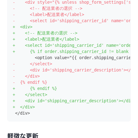
-    <div style="{% unless shop_form_settings['shi
-      <!-- 配送業者の選択 -->
-      <label>配送業者</label>
-      <select id='shipping_carrier_id' name='orde
+  <div>
+    <!-- 配送業者の選択 -->
+    <label>配送業者</label>
+    <select id='shipping_carrier_id' name='order[
+      {% if order.shipping_carrier_id != blank %}
         <option value="{{ order.shipping_carrier_
-      </select>
-      <div id='shipping_carrier_description'></di
-    </div>
-  {% endif %}
+      {% endif %}
+    </select>
+    <div id='shipping_carrier_description'></div>
+  </div>
 </div>
軽微な更新