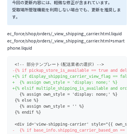
今回の更新内容には、軽微な修正が含まれています。
受取場所管理機能を利用しない場合でも、更新を推奨しま
す。
ec_force/shop/orders/_view_shipping_carrier.html.liquid
ec_force/shop/orders/_view_shipping_carrier.html+smart
phone.liquid
 <!-- 部分テンプレート(配送業者の選択) -->
-{% if pickup_store_is_available == true and deliv
+{% if display_shipping_carrier_view_flag == false
+  {% assign own_style = 'display: none;' %}
+{% elsif multiple_shipping_is_available and order
   {% assign own_style = 'display: none;' %}
 {% else %}
   {% assign own_style = '' %}
 {% endif %}
 <div id='view-shipping-carrier' style="{{ own_sty
-  {% if base_info.shipping_carrier_based_on == 'p