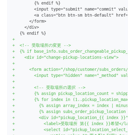
         {% endif %}
         <input type="submit" name="commit" value
         <a class="btn btn-sm btn-default" href="/
       </form>
     </div>
   {% endif %}
+
+  <!-- 受取場所の変更 -->
+  {% if base_info.subs_order_changeable_pickup_lo
+    <div id="change-pickup-locations-view">
+
+      <form action="/shop/customer/subs_orders/{{
+        <input type="hidden" name="_method" value
+
+        <!-- 受取場所の選択 -->
+        {% assign pickup_location_count = shippin
+        {% for index in (1..pickup_location_max_c
+          {% assign array_index = index | minus: 
+          {% assign subs_order_pickup_location = 
+          <div id="pickup_location_{{ index }}">
+            <label>受取場所 第{{ index }}希望</labe
+            <select id="pickup_location_select_{{