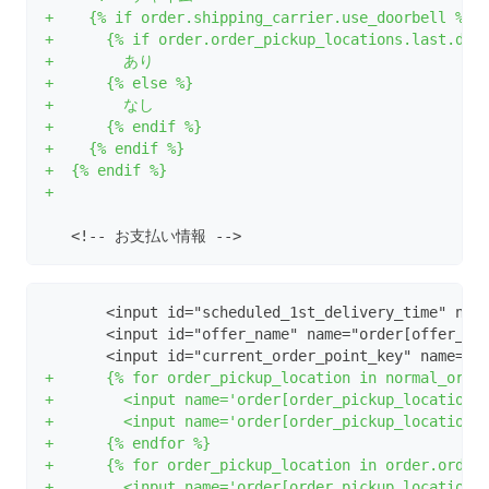
+    {% if order.shipping_carrier.use_doorbell %}
+      {% if order.order_pickup_locations.last.doo
+        あり
+      {% else %}
+        なし
+      {% endif %}
+    {% endif %}
+  {% endif %}
+
   <!-- お支払い情報 -->
       <input id="scheduled_1st_delivery_time" nam
       <input id="offer_name" name="order[offer_na
       <input id="current_order_point_key" name="c
+      {% for order_pickup_location in normal_orde
+        <input name='order[order_pickup_locations
+        <input name='order[order_pickup_locations
+      {% endfor %}
+      {% for order_pickup_location in order.order
+        <input name='order[order_pickup_locations