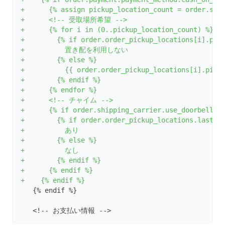
+      {% assign pickup_location_count = order.shi
+      <!-- 受取場所希望 -->
+      {% for i in (0..pickup_location_count) %}
+        {% if order.order_pickup_locations[i].pic
+          置き配を利用しない
+        {% else %}
+          {{ order.order_pickup_locations[i].pick
+        {% endif %}
+      {% endfor %}
+      <!-- チャイム -->
+      {% if order.shipping_carrier.use_doorbell %
+        {% if order.order_pickup_locations.last.d
+          あり
+        {% else %}
+          なし
+        {% endif %}
+      {% endif %}
+    {% endif %}
   {% endif %}
   <!-- お支払い情報 -->