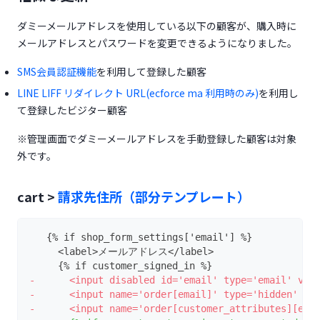
ダミーメールアドレスを使用している以下の顧客が、購入時に
メールアドレスとパスワードを変更できるようになりました。
(opens in a new tab)
SMS会員認証機能
を利用して登録した顧客
(opens in a 
LINE LIFF リダイレクト URL(ecforce ma 利用時のみ)
を利用し
て登録したビジター顧客
※管理画面でダミーメールアドレスを手動登録した顧客は対象
外です。
cart >
請求先住所（部分テンプレート）
   {% if shop_form_settings['email'] %}
     <label>メールアドレス</label>
     {% if customer_signed_in %}
-      <input disabled id='email' type='email' val
-      <input name='order[email]' type='hidden' va
-      <input name='order[customer_attributes][ema