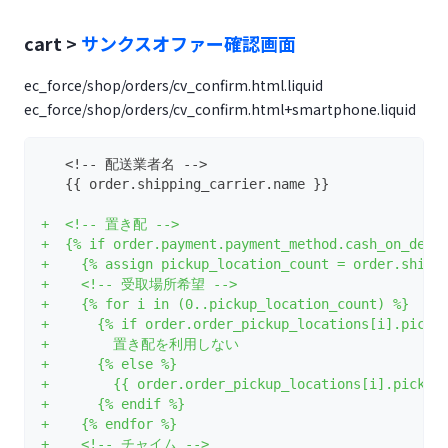
cart >
サンクスオファー確認画面
ec_force/shop/orders/cv_confirm.html.liquid
ec_force/shop/orders/cv_confirm.html+smartphone.liquid
   <!-- 配送業者名 -->
   {{ order.shipping_carrier.name }}
+  <!-- 置き配 -->
+  {% if order.payment.payment_method.cash_on_deli
+    {% assign pickup_location_count = order.shipp
+    <!-- 受取場所希望 -->
+    {% for i in (0..pickup_location_count) %}
+      {% if order.order_pickup_locations[i].picku
+        置き配を利用しない
+      {% else %}
+        {{ order.order_pickup_locations[i].pickup
+      {% endif %}
+    {% endfor %}
+    <!-- チャイム -->