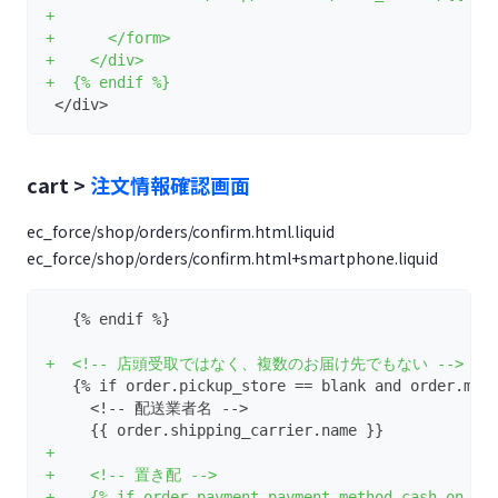
+
+      </form>
+    </div>
+  {% endif %}
 </div>
cart >
注文情報確認画面
ec_force/shop/orders/confirm.html.liquid
ec_force/shop/orders/confirm.html+smartphone.liquid
   {% endif %}
+  <!-- 店頭受取ではなく、複数のお届け先でもない -->
   {% if order.pickup_store == blank and order.mul
     <!-- 配送業者名 -->
     {{ order.shipping_carrier.name }}
+
+    <!-- 置き配 -->
+    {% if order.payment.payment_method.cash_on_de