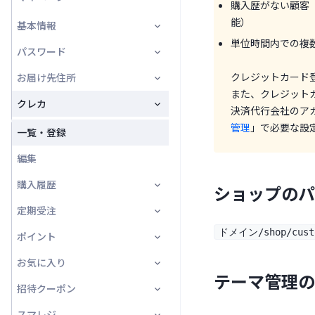
購入歴がない顧客
能）
お届け先住所★
会員登録
基本情報
会員ログイン/会員登録画面
単位時間内での複
受取店舗★
パスワードリセット
パスワード
会員登録画面
トップ
クレジットカード
ラッピング★
お届け先住所
パスワードリセット案内画面
基本情報変更
変更
また、クレジット
ポイント★
クレカ
パスワードリセット画面
本会員登録
一覧
決済代行会社のア
(opens in a n
管理
」で必要な設
招待コード★
アンケート回答結果★
編集
一覧・登録
クーポン★
新規登録
編集
支払い方法★
入力フォーム★
購入履歴
ショップのパ
配送業者★
定期受注
一覧
受取場所★
ドメイン/shop/custo
ポイント
基本情報
一覧
お届けサイクル★
お気に入り
お届け先住所
詳細
履歴一覧
テーマ管理の
通信欄★
招待クーポン
受取店舗
編集
一覧
詳細
カスタム項目★
スマレジ