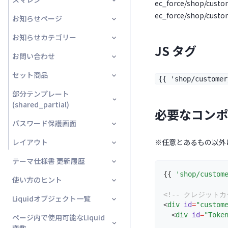
部分テンプレート
解約理由
一覧
ec_force/shop/custom
編集
詳細
ec_force/shop/custo
複数のお届け先指定★
お知らせページ
お届け先
バーコード画面
購入履歴詳細タブ★
複数のお届け先情報★
お知らせカテゴリー
商品
一覧
詳細
JS タグ
複数のお届け先入力★
お問い合わせ
商品追加
詳細
詳細
編集
商品情報
注文情報確認プレビュー★
セット商品
商品一括変更
入力画面
編集
商品の追加
{{ 'shop/customer
お客様番号★
部分テンプレート
購入履歴
確認画面
一覧
一括編集
(shared_partial)
オプトイン★
必要なコンポ
セット
完了画面
詳細
一覧
パスワード保護画面
header★
チェックリスト★
頒布会
編集
レイアウト
※任意とあるもの以外
nav★
パスワード保護画面
利用規約★
お届け予定日カレンダー
編集
テーマ仕様書 更新履歴
footer★
パスワード入力画面
購入
注文完了情報★
一部商品の配送サイクル変更
カレンダー
{{ 
'shop/custom
使い方のヒント
preview_footer★
部分テンプレート
購入以外
2021年
サンクスクロスセル★
部分テンプレート
編集
<!-- クレジット
Liquidオブジェクト一覧
sidebar★
パスワード保護
2022年
タイトルタグ等 meta tag を設定
ヘッダー★
2021/07/06更新
<
div
id
=
"custom
定期注文詳細タブ★
する方法
  <
div
id
=
"Toke
ページ内で使用可能なLiquid
body_google_tag_manager★
2023年
はじめに
コンテンツ★
2021/08/04更新
2022/02/07更新