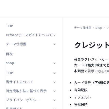
TOP
テーマ仕様書
shop
マ
ecforceテーマガイドについて
クレジッ
テーマ仕様書
はじめにお読みください
サイトマップ
目次
会員のクレジットカー
テンプレートの使い方
shop
カードは
最大5枚まで
本画面で表示できるの
テーマの違いについて
TOP
shared_partial > header の記
当サイトについて
カード番号（
下4桁の
トップページ
載方法変更(2021/06)
有効期限
特定商取引法に基づく表示
当サイトについて画面
セット販売機能利用時の確認事
デフォルト
プライバシーポリシー
項(2024/06)
特定商取引法に基づく表示画面
登録日時
利用ガイド