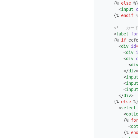
      {% 
else
 %
        <
input
      {% 
endif
 
<!-- カー
      <
label
fo
      {% 
if
 ecf
        <
div
id
          <
div
          <
div
            <
di
          </
div
          <
inpu
          <
inpu
          <
inpu
        </
div
>
      {% 
else
 %
        <
select
          <
opti
          {% 
fo
            <
op
          {% 
en