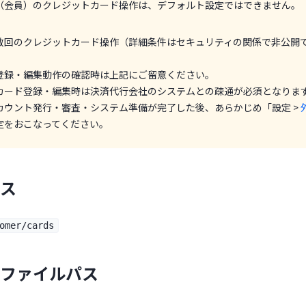
（会員）のクレジットカード操作は、デフォルト設定ではできません。
数回のクレジットカード操作（詳細条件はセキュリティの関係で非公開
登録・編集動作の確認時は上記にご留意ください。
カード登録・編集時は決済代行会社のシステムとの疎通が必須となりま
カウント発行・審査・システム準備が完了した後、あらかじめ「設定 >
ew tab)
定をおこなってください。
ス
mer/cards
ファイルパス