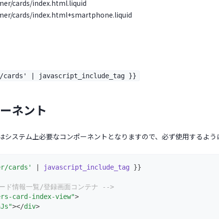
er/cards/index.html.liquid
mer/cards/index.html+smartphone.liquid
/cards' | javascript_include_tag }}
ーネント
はシステム上必要なコンポーネントとなりますので、必ず使用するよう
er/cards'
 | 
javascript_include_tag
 }}
カード情報一覧/登録画面コンテナ -->
ers-card-index-view"
>
nJs"
></
div
>