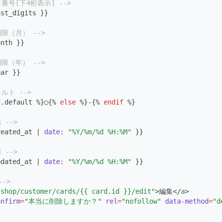
ド番号[下4桁表示] -->
ast_digits }}
期限（月） -->
onth }}
期限（年） -->
ear }}
ォルト -->
d.default %}◯{% 
else
 %}-{% 
endif
 %}
 -->
reated_at | 
date:
"%Y/%m/%d %H:%M"
 }}
 -->
pdated_at | 
date:
"%Y/%m/%d %H:%M"
 }}
-->
/shop/customer/cards/{{ card.id }}/edit"
>編集</
a
>
onfirm
=
"本当に削除しますか？"
rel
=
"nofollow"
data-method
=
"d
}