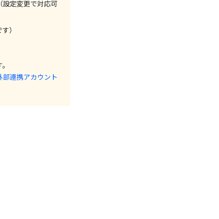
（設定変更で対応可
です）
す。
外部連携アカウント