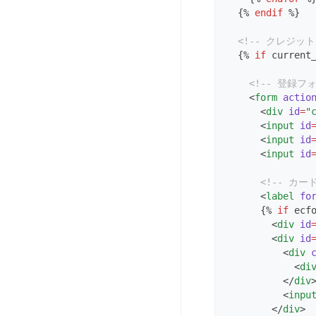
  {% 
endif
 %}
<!-- クレジッ
  {% 
if
 current
<!-- 登録フォ
    <
form
actio
      <
div
id
=
"
      <
input
id
      <
input
id
      <
input
id
<!-- カー
      <
label
fo
      {% 
if
 ecf
        <
div
id
        <
div
id
          <
div
            <
di
          </
div
          <
inpu
        </
div
>