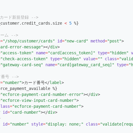
トカード新規登録 -->
_customer.credit_cards.size 
<
5
 %}
ーム -->
n
=
"/shop/customer/cards"
id
=
"new-card"
method
=
"post"
>
card-error-message"
></
div
>
=
"access-token"
name
=
"card[access_token]"
type
=
"hidden"
=
"check-access-token"
type
=
"hidden"
value
=
""
class
=
"vali
=
"gateway-card-seq"
name
=
"card[gateway_card_seq]"
type
=
"
ド番号 -->
r
=
"number"
>カード番号</
label
>
orce_payment_available %}
=
"ecforce-payment-card-number-error"
></
div
>
=
"ecforce-view-input-card-number"
>
class
=
"ecforce-payment-card-number"
>
v
id
=
"card-number"
></
div
>
>
t
id
=
"number"
style
=
"display: none;"
class
=
"validate[req