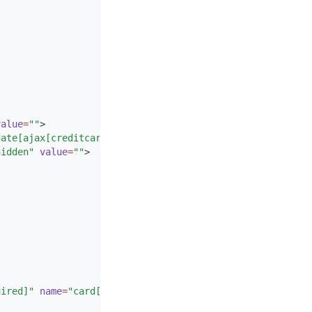
value
=
""
>
date[ajax[creditcardCheckMyPage]]"
data-prompt-position
=
hidden"
value
=
""
>
uired]"
name
=
"card[number]"
data-prompt-position
=
"inline