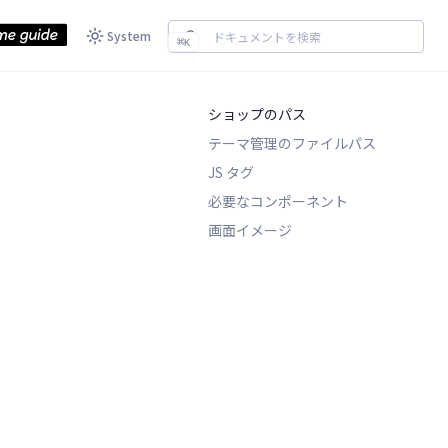
System
⌘
K
ショップのパス
テーマ管理のファイルパス
JS タグ
必要なコンポーネント
画面イメージ