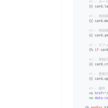
<!-- カー
2024/12/18更新
2025/11/26更新
      {{ card.l
<!-- 有効
      {{ card.m
<!-- 有効
      {{ card.y
<!-- デフ
      {% 
if
 car
<!-- 登録日
      {{ card.c
<!-- 更新日
      {{ card.u
<!-- 操作 
      <
a
href
=
"
      <
a
data-c
    {% 
endfor
 %