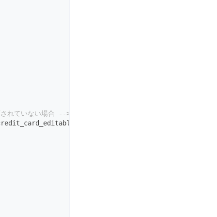
されていない場合 -->
credit_card_editable? %}