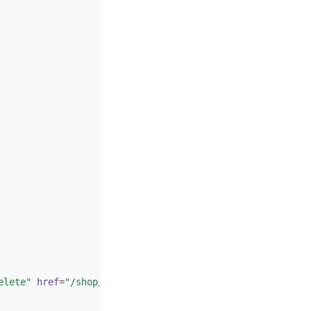
elete"
href
=
"/shop/customer/cards/{{ card.id }}"
>削除</
a