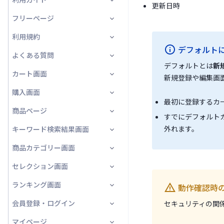
プライバシーポリシー画面
更新日時
フリーページ
利用ガイド画面
利用規約
フリーページ
デフォルト
よくある質問
利用規約画面
デフォルトとは
新
カート画面
よくある質問画面
新規登録や編集画
購入画面
カート画面
最初に登録するカ
商品ページ
ギフト商品一覧★
注文情報入力
すでにデフォルト
外れます。
キーワード検索結果画面
注文情報確認
一覧
商品カテゴリー画面
サンクスオファー
詳細
商品一覧
セレクション画面
サンクスオファー確認
一覧
ランキング画面
注文完了
詳細
一覧
動作確認時
会員登録・ログイン
セキュリティの関
請求先住所★
詳細
ランキング画面
マイページ
受取方法★
会員ログイン/会員登録