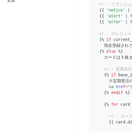
変数
商品詳細ページで利用できる変
<!-- フラッシ
head_google_tag_manager★
2024年
2021/08/31更新
2022/04/07更新
2023/01/18更新
数
  {{ 
'notice'
 |
はじめに
  {{ 
'alert'
 | 
cart_modal★
2025年
2021/09/29更新
2022/05/20更新
2023/02/15更新
2024/01/23更新
LINE ID連携時のデフォルトボタ
  {{ 
'error'
 | 
TOP
ンを表示させる方法
available_coupon_list★
2026年
2021/11/11更新
2022/06/14更新
2023/03/14更新
2024/02/20更新
2025/01/21更新
<!-- クレジッ
購入時、会員登録必須（ゲスト
2021/12/14更新
2022/07/12更新
2023/04/13更新
2024/03/21更新
2025/02/19更新
2026/01/22更新
  {% 
if
 current
購入させず）かつ会員登録画面
    現在登録さ
をはさまずに購入させる方法
2022/08/09更新
2023/05/16更新
2024/04/18更新
2025/03/18更新
2026/02/19更新
  {% 
else
 %}
    カードは５
2022/09/20更新
2023/06/20更新
2024/05/23更新
2025/04/15更新
2026/03/18更新
<!-- 定期
2022/12/21更新
2023/07/19更新
2024/06/20更新
2025/05/20更新
2026/04/15更新
    {% 
if
 base_
      ※定期受
2023/08/15更新
2024/07/18更新
2025/06/17更新
2026/06/23更新
      <
a
href
=
"
    {% 
endif
 %}
2023/09/20更新
2024/08/22更新
2025/07/15更新
    {% 
for
 card
2023/10/17更新
2024/09/26更新
2025/08/19更新
2023/11/21更新
2024/10/24更新
2025/09/17更新
<!-- カー
      {{ card.d
2023/12/19更新
2024/11/19更新
2025/10/23更新