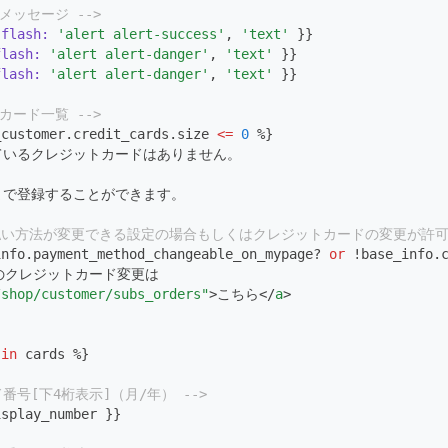
ュメッセージ -->
 
flash:
'alert alert-success'
, 
'text'
 }}
flash:
'alert alert-danger'
, 
'text'
 }}
flash:
'alert alert-danger'
, 
'text'
 }}
トカード一覧 -->
_customer.credit_cards.size 
<=
0
 %}
れているクレジットカードはありません。
枚まで登録することができます。
支払い方法が変更できる設定の場合もしくはクレジットカードの変更が許可
info.payment_method_changeable_on_mypage? 
or
 !base_info.
注のクレジットカード変更は
/shop/customer/subs_orders"
>こちら</
a
>
 
in
 cards %}
ド番号[下4桁表示]（月/年） -->
isplay_number }}