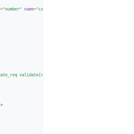
d
=
"number"
name
=
"card[number]"
>
date_req validate[required]"
data-prompt-position
=
"inlin
"
>