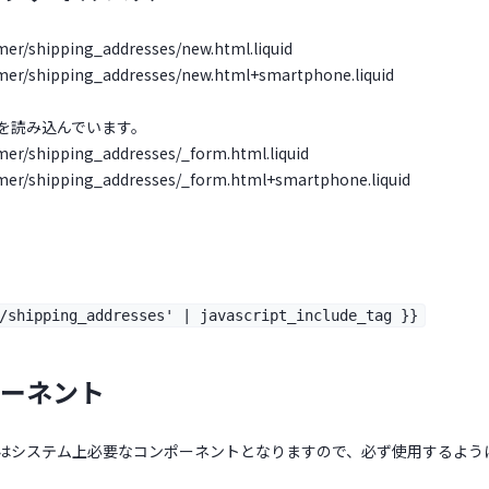
mer/shipping_addresses/new.html.liquid
mer/shipping_addresses/new.html+smartphone.liquid
を読み込んでいます。
mer/shipping_addresses/_form.html.liquid
mer/shipping_addresses/_form.html+smartphone.liquid
/shipping_addresses' | javascript_include_tag }}
ーネント
はシステム上必要なコンポーネントとなりますので、必ず使用するよう