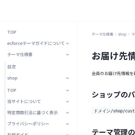
TOP
テーマ仕様書
shop
マ
ecforceテーマガイドについて
お届け先
テーマ仕様書
はじめにお読みください
サイトマップ
目次
会員のお届け先情報を
テンプレートの使い方
shop
テーマの違いについて
TOP
ショップのパ
shared_partial > header の記
当サイトについて
トップページ
載方法変更(2021/06)
ドメイン/shop/custo
特定商取引法に基づく表示
当サイトについて画面
セット販売機能利用時の確認事
プライバシーポリシー
項(2024/06)
特定商取引法に基づく表示画面
テーマ管理の
利用ガイド