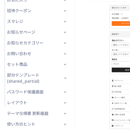
お届け先住所
詳細
履歴一覧
複数のお届け先指定★
招待クーポン
受取店舗
編集
一覧
詳細
複数のお届け先情報★
スマレジ
部分テンプレート
解約理由
一覧
編集
詳細
複数のお届け先入力★
お知らせページ
お届け先
バーコード画面
購入履歴詳細タブ★
注文情報確認プレビュー★
お知らせカテゴリー
商品
一覧
詳細
お客様番号★
お問い合わせ
商品追加
詳細
詳細
編集
商品情報
オプトイン★
セット商品
商品一括変更
入力画面
編集
商品の追加
チェックリスト★
部分テンプレート
購入履歴
確認画面
一覧
一括編集
(shared_partial)
利用規約★
セット
完了画面
詳細
一覧
パスワード保護画面
header★
注文完了情報★
頒布会
編集
レイアウト
nav★
パスワード保護画面
サンクスクロスセル★
お届け予定日カレンダー
編集
テーマ仕様書 更新履歴
footer★
パスワード入力画面
購入
一部商品の配送サイクル変更
カレンダー
使い方のヒント
preview_footer★
部分テンプレート
購入以外
2021年
部分テンプレート