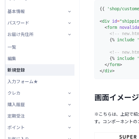
{{ 
'shop/custom
お届け先住所★
会員登録
基本情報
会員ログイン/会員登録画面
<
div
id
=
"shippi
受取店舗★
パスワードリセット
パスワード
会員登録画面
トップ
  <
form
novalid
ラッピング★
お届け先住所
<!-- new.h
パスワードリセット案内画面
基本情報変更
変更
    {% 
include
ポイント★
パスワードリセット画面
本会員登録
一覧
<!-- new.h
招待コード★
アンケート回答結果★
編集
    {% 
include
  </
form
>
クーポン★
新規登録
</
div
>
支払い方法★
入力フォーム★
配送業者★
クレカ
画面イメージ
受取場所★
購入履歴
一覧・登録
※こちらは、上記で紹
お届けサイクル★
定期受注
編集
一覧
す。コンポーネントの
通信欄★
ポイント
基本情報
一覧
カスタム項目★
お気に入り