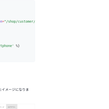
on
=
"/shop/customer/shipping_addresses"
accept-charset
=
"U
rtphone'
 %}
たイメージになりま