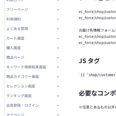
プライバシーポリシー画面
フリーページ
利用ガイド画面
ec_force/shop/custo
ec_force/shop/custo
利用規約
フリーページ
よくある質問
利用規約画面
お届け先情報フォーム
ec_force/shop/custo
カート画面
よくある質問画面
ec_force/shop/custo
購入画面
カート画面
商品ページ
ギフト商品一覧★
注文情報入力
JS タグ
キーワード検索結果画面
注文情報確認
一覧
{{ 'shop/customer
商品カテゴリー画面
サンクスオファー
詳細
商品一覧
セレクション画面
サンクスオファー確認
一覧
必要なコンポ
ランキング画面
注文完了
詳細
一覧
会員登録・ログイン
請求先住所★
詳細
ランキング画面
※任意とあるもの以外
マイページ
受取方法★
会員ログイン/会員登録