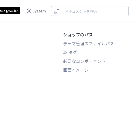
System
⌘
K
ショップのパス
テーマ管理のファイルパス
JS タグ
必要なコンポーネント
画面イメージ